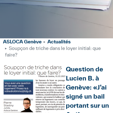
ASLOCA Genève
Actualités
Soupçon de triche dans le loyer initial: que
faire?
Body
Image
Question de
Lucien B. à
Genève: «J’ai
signé un bail
portant sur un