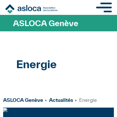
Aller au contenu principa
ASLOCA Genève
Energie
Mots clés
Section
Suisse
Divers
Locataire
Action
ASLOCA Genève
Actualités
Energie
Energie