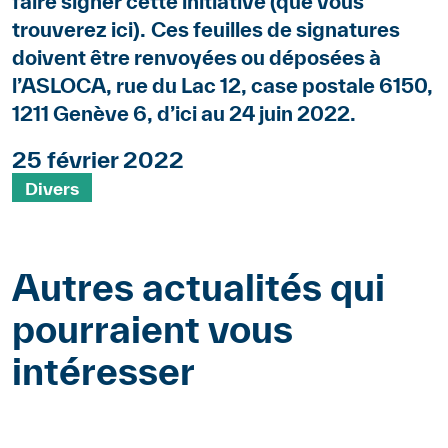
faire signer cette initiative (que vous
trouverez
ici
).
Ces feuilles de signatures
doivent être renvoyées ou déposées à
l’ASLOCA, rue du Lac 12, case postale 6150,
1211 Genève 6, d’ici au 24 juin 2022.
25 février 2022
Mots clés
Divers
Autres actualités qui
pourraient vous
intéresser