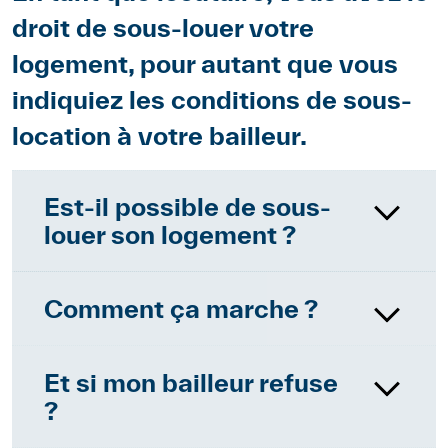
droit de sous-louer votre
logement, pour autant que vous
indiquiez les conditions de sous-
location à votre bailleur.
Paragraphes
Est-il possible de sous-
louer son logement ?
Contenu
En tant que locataire, vous avez
le droit de sous-louer votre
Comment ça marche ?
logement, pour autant que vous
Contenu
Avant de sous-louer votre
indiquiez les conditions de
logement, vous devez
sous-location à votre bailleur ou
Et si mon bailleur refuse
demander une autorisation
bailleresse. Il faut en particulier
?
écrite de la partie bailleresse en
dire quand le logement sera
Contenu
En cas de refus injustifié de la