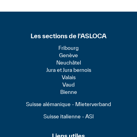
1,2 ou 3 ans).
garantie-loyer auprès d’un
établissement bancaire
(garantie dont le montant devra
figurer dans le contrat écrit).
Les sections de l'ASLOCA
Fribourg
Genève
Neuchâtel
Jura et Jura bernois
Valais
Vaud
Bienne
Suisse alémanique - Mieterverband
Suisse italienne - ASI
Liens utiles