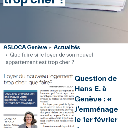
ASLOCA Genève
Actualités
Que faire si le loyer de son nouvel
appartement est trop cher ?
Body
Image
Question de
Hans E. à
Genève : «
J’emménage
le 1er février