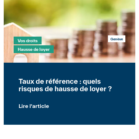
Mots clés
Section
Genève
Vos droits
Hausse de loyer
Taux de référence : quels
risques de hausse de loyer ?
Lire l'article