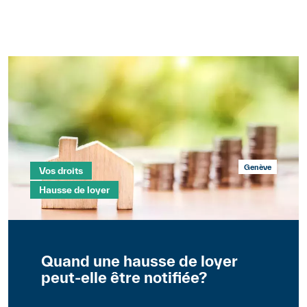
Bannière
Mots clés
Section
Genève
Vos droits
Hausse de loyer
Quand une hausse de loyer
peut-elle être notifiée?