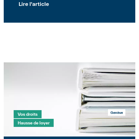
Lire l'article
Mots clés
Section
Genève
Vos droits
Hausse de loyer