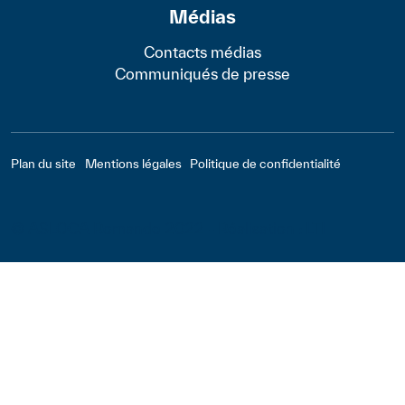
Médias
Contacts médias
Communiqués de presse
Footer - Bas
Plan du site
Mentions légales
Politique de confidentialité
© ASLOCA Romande 2022 - Réalisation :
LTI